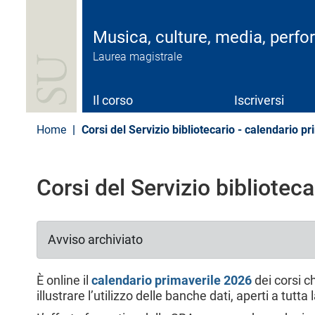
S
a
l
Musica, culture, media, perf
t
Laurea magistrale
a
a
l
c
Il corso
Iscriversi
o
n
Home
Corsi del Servizio bibliotecario - calendario 
t
e
n
u
Corsi del Servizio bibliotec
t
o
p
r
Avviso archiviato
i
n
c
È online il
calendario primaverile 2026
dei corsi ch
i
illustrare l’utilizzo delle banche dati, aperti a tutta
p
a