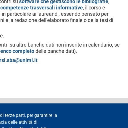
contri su
software che gestiscono le bibliografie
,
 competenze trasversali informative
, il corso e-
le, in particolare ai laureandi, essendo pensato per
i e la redazione dell’elaborato finale o della tesi di
se.
ri su altre banche dati non inserite in calendario, se
elenco completo
delle banche dati).
rsi.sba@unimi.it
accessibilità
Privacy e cookie
Cookie settings
Note legali
Re
di terze parti, per garantire la
cia delle attività di
Segui La Statale su