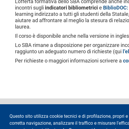
L’offerta formativa dello SBA comprende anche in
l
incontri sugli
indicatori bibliometrici
e
BiblioDOC:
e
learning indirizzato a tutti gli studenti della Stata
aiutare ad affrontare al meglio la stesura di relazion
laurea.
Il corso è disponibile anche nella versione in ingle
Lo SBA rimane a disposizione per organizzare incont
raggiunto un adeguato numero di richieste (qui
l’
Per richieste o maggiori informazioni scrivere a
co
footer
Dichiarazione di 
Questo sito utilizza cookie tecnici e di profilazione, propri e 
corretta navigazione, analizzare il traffico e misurare l'effica