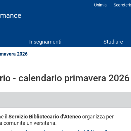
Unimia
Segreteri
Profili
ormance
Insegnamenti
Studiare
primavera 2026
Social
Menu
ario - calendario primavera 2026
e il
Servizio Bibliotecario d’Ateneo
organizza per
 la comunità universitaria.