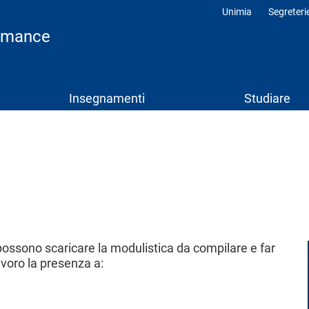
Unimia
Segreteri
Profili
ormance
Insegnamenti
Studiare
Social
Menu
i possono scaricare la modulistica da compilare e far
avoro la presenza a: