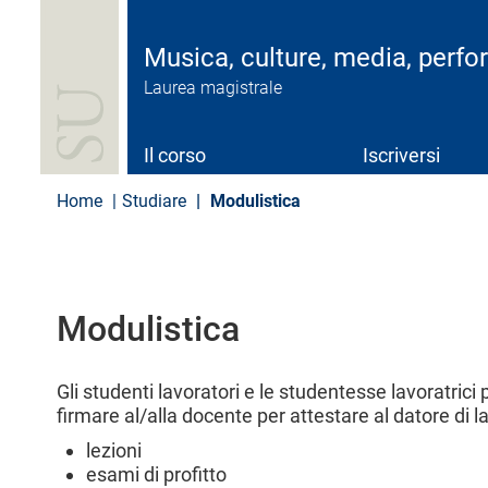
S
a
l
Musica, culture, media, perf
t
Laurea magistrale
a
a
l
c
Il corso
Iscriversi
o
n
Home
Studiare
Modulistica
t
e
n
u
t
Modulistica
o
p
r
i
Gli studenti lavoratori e le studentesse lavoratric
n
firmare al/alla docente per attestare al datore di l
c
i
lezioni
p
esami di profitto
a