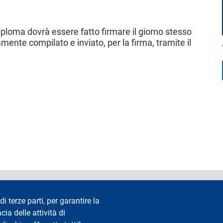
iploma dovrà essere fatto firmare il giorno stesso
mente compilato e inviato, per la firma, tramite il
accessibilità
Privacy e cookie
Cookie settings
Note legali
Re
di terze parti, per garantire la
cia delle attività di
Segui La Statale su