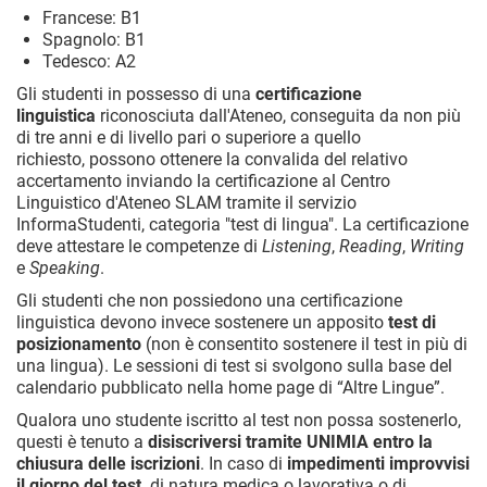
Francese: B1
Spagnolo: B1
Tedesco: A2
Gli studenti in possesso di una
certificazione
linguistica
riconosciuta dall'Ateneo, conseguita da non più
di tre anni e di livello pari o superiore a quello
richiesto, possono ottenere la convalida del relativo
accertamento inviando la certificazione al Centro
Linguistico d'Ateneo SLAM tramite il servizio
InformaStudenti, categoria "test di lingua".
La certificazione
deve attestare le competenze di
Listening
,
Reading
,
Writing
e
Speaking
.
Gli studenti che non possiedono una certificazione
linguistica devono invece sostenere un apposito
test di
posizionamento
(
non è consentito sostenere il test in più di
una lingua)
. Le sessioni di test si svolgono sulla base del
calendario pubblicato nella home page di “Altre Lingue”.
Qualora uno studente iscritto al test non possa sostenerlo,
questi è tenuto a
disiscriversi tramite UNIMIA entro la
chiusura delle iscrizioni
. In caso di
impedimenti improvvisi
il giorno del test,
di natura medica o lavorativa o di