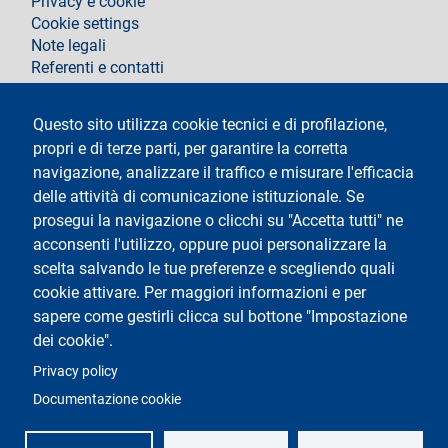
Privacy e cookie
Cookie settings
Note legali
Referenti e contatti
Segui La Statale su
Questo sito utilizza cookie tecnici e di profilazione,
propri e di terze parti, per garantire la corretta
navigazione, analizzare il traffico e misurare l'efficacia
delle attività di comunicazione istituzionale. Se
prosegui la navigazione o clicchi su "Accetta tutti" ne
acconsenti l'utilizzo, oppure puoi personalizzare la
Testo
Università degli Studi di Milano
scelta salvando le tue preferenze e scegliendo quali
Via Festa del Perdono 7 - 20122 Milano
cookie attivare. Per maggiori informazioni e per
Tel.
+39 02 5032 5032
Posta Elettronica Certificata
sapere come gestirli clicca sul bottone "Impostazione
dei cookie".
Logo
Privacy policy
Documentazione cookie