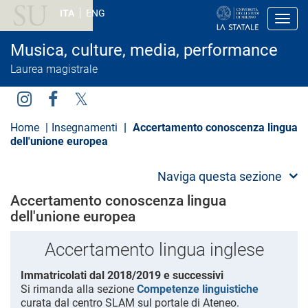
S
ITA
ENG
a
Toggl
l
t
Musica, culture, media, performance
a
a
Laurea magistrale
l
c
o
Social
n
t
Menu
Home
Insegnamenti
Accertamento conoscenza lingua
e
dell'unione europea
n
u
t
Naviga questa sezione
o
p
Accertamento conoscenza lingua
r
dell'unione europea
i
n
c
Accertamento lingua inglese
i
p
a
Immatricolati dal 2018/2019 e successivi
l
Si rimanda alla sezione
Competenze linguistiche
e
curata dal centro SLAM sul portale di Ateneo.